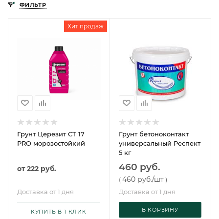
ФИЛЬТР
Хит продаж
Грунт Церезит CT 17
Грунт бетоноконтакт
PRO морозостойкий
универсальный Респект
5 кг
460 руб.
от
222 руб.
460 руб.
/шт
(
)
Доставка от 1 дня
Доставка от 1 дня
В КОРЗИНУ
КУПИТЬ В 1 КЛИК