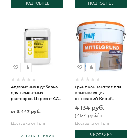
ПОДРОБНЕЕ
ПОДРОБНЕЕ
Адгезионная добавка
Грунт концентрат для
для цементных
впитывающих
растворов Церезит CC
оснований Knauf
81
Миттельгрунд F 10кг
4 134 руб.
от
8 447 руб.
4134 руб.
/шт
(
)
Доставка от 1 дня
Доставка от 1 дня
В КОРЗИНУ
КУПИТЬ В 1 КЛИК