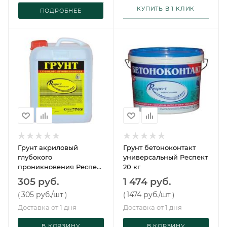
КУПИТЬ В 1 КЛИК
ПОДРОБНЕЕ
Грунт акриловый
Грунт бетоноконтакт
глубокого
универсальный Респект
проникновения Респект
20 кг
10 л
305 руб.
1 474 руб.
305 руб.
/шт
1474 руб.
/шт
(
)
(
)
Доставка от 1 дня
Доставка от 1 дня
В КОРЗИНУ
В КОРЗИНУ