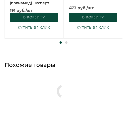
(полиамид) Эксперт
473
руб.
/шт
191
руб.
/шт
Доставка от 1 дня
Доставка от 1 дня
В КОРЗИНУ
В КОРЗИНУ
КУПИТЬ В 1 КЛИК
КУПИТЬ В 1 КЛИК
Похожие товары