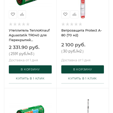
Утеплитель ТеплоKnauf
Ветрозащита Protect A-
Aguastatik TR040 для
80 (70 м2)
Перекрытий
2 100 руб.
7380х1220х100 (1 рулон, 9
2 331.90 руб.
м2, 0,9 м3, 32 упак/пал)
30 руб.
/м2
(
)
2591 руб.
/м3
(
)
Доставка от 1 дня
Доставка от 1 дня
В КОРЗИНУ
В КОРЗИНУ
КУПИТЬ В 1 КЛИК
КУПИТЬ В 1 КЛИК