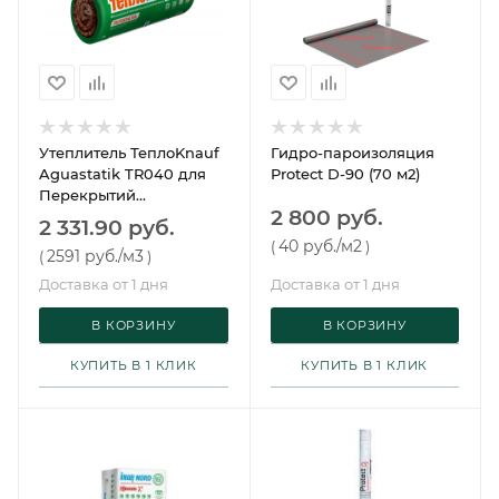
Утеплитель ТеплоKnauf
Гидро-пароизоляция
Aguastatik TR040 для
Protect D-90 (70 м2)
Перекрытий
2 800 руб.
7380х1220х50х2 (2 мата/
2 331.90 руб.
рулон, 18,01 м2, 0,9 м3, 32
40 руб.
/м2
(
)
2591 руб.
/м3
(
)
упак/пал)
Доставка от 1 дня
Доставка от 1 дня
В КОРЗИНУ
В КОРЗИНУ
КУПИТЬ В 1 КЛИК
КУПИТЬ В 1 КЛИК