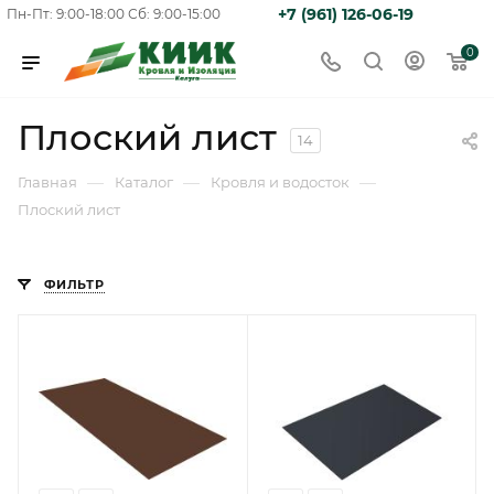
+7 (961) 126-06-19
Пн-Пт: 9:00-18:00
Сб: 9:00-15:00
0
Плоский лист
14
—
—
—
Главная
Каталог
Кровля и водосток
Плоский лист
ФИЛЬТР