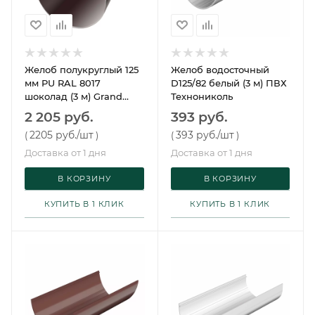
Желоб полукруглый 125
Желоб водосточный
мм PU RAL 8017
D125/82 белый (3 м) ПВХ
шоколад (3 м) Grand
Технониколь
Line
2 205 руб.
393 руб.
2205 руб.
/шт
393 руб.
/шт
(
)
(
)
Доставка от 1 дня
Доставка от 1 дня
В КОРЗИНУ
В КОРЗИНУ
КУПИТЬ В 1 КЛИК
КУПИТЬ В 1 КЛИК