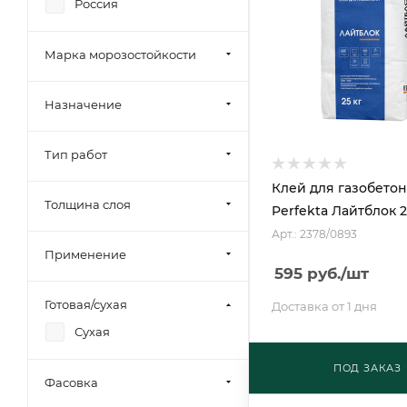
Россия
Марка морозостойкости
Назначение
Тип работ
Клей для газобетон
Толщина слоя
Perfekta Лайтблок 2
Арт.: 2378/0893
Применение
595
руб.
/шт
Готовая/сухая
Доставка от 1 дня
Сухая
ПОД ЗАКАЗ
Фасовка