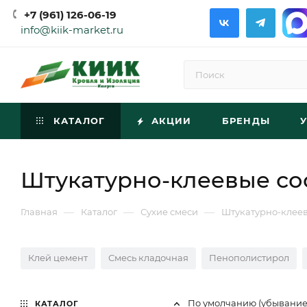
+7 (961) 126-06-19
info@kiik-market.ru
КАТАЛОГ
АКЦИИ
БРЕНДЫ
Штукатурно-клеевые со
—
—
—
Главная
Каталог
Сухие смеси
Штукатурно-клеев
Клей цемент
Смесь кладочная
Пенополистирол
По умолчанию (убывани
КАТАЛОГ