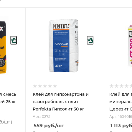
я смесь
Клей для гипсокартона и
Клей для 
ей 25 кг
пазогребневых плит
минераль
Perfekta Гипсолит 30 кг
Церезит C
Арт.: 0275
Арт.: 1604016
б.
/шт
)
559
руб.
/шт
1 113
руб