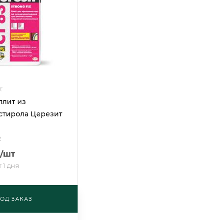
плит из
стирола Церезит
2
/шт
 1 дня
ОД ЗАКАЗ