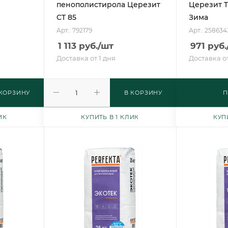
пенополистирола Церезит
Церезит T
CT 85
Зима
Арт.: 792179
Арт.: 258634
1 113
руб.
/шт
971
руб.
Доставка от 1 дня
Доставка от
 КОРЗИНУ
В КОРЗИНУ
П
ИК
КУПИТЬ В 1 КЛИК
КУП