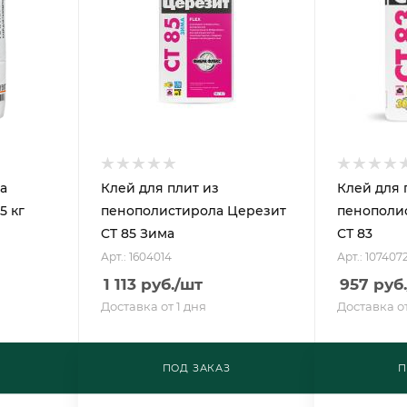
а
Клей для плит из
Клей для 
5 кг
пенополистирола Церезит
пенополи
CT 85 Зима
СТ 83
Арт.: 1604014
Арт.: 107407
1 113
руб.
/шт
957
руб.
Доставка от 1 дня
Доставка от
ПОД ЗАКАЗ
П