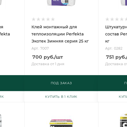
ля
Клей монтажный для
Штукатур
fekta
теплоизоляции Perfekta
состав Per
Экотек Зимняя серия 25 кг
кг
Арт.: 7007
Арт.: 0282
700
руб.
/шт
751
руб.
Доставка от 1 дня
Доставка от
ПОД ЗАКАЗ
П
ИК
КУПИТЬ В 1 КЛИК
КУП