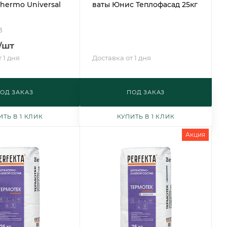
hermo Universal
ваты Юнис Теплофасад 25кг
3
/шт
 1 дня
Доставка от 1 дня
ОД ЗАКАЗ
ПОД ЗАКАЗ
ИТЬ В 1 КЛИК
КУПИТЬ В 1 КЛИК
Акция