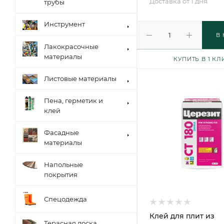
Доставка от 1 дня
трубы
Инструмент
В
Лакокрасочные
материалы
КУПИТЬ В 1 КЛ
Листовые материалы
Пена, герметик и
клей
Фасадные
материалы
Напольные
покрытия
Спецодежда
Клей для плит из
Терасная доска