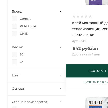
Бренд
Ceresit
Клей монтажный д
PERFEKTA
теплоизоляции Per
UNIS
Экотек 25 кг
Арт.: 0701
Вес, кг
642
руб.
/шт
30
Доставка от 1 дня
25
ПОД ЗАКАЗ
Цвет
КУПИТЬ В 1 КЛ
Основа
Страна производства