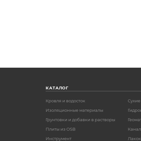
КАТАЛОГ
Кровля и водосток
Сухие
Изоляционные материалы
Гидро
Грунтовки и добавки в растворы
Геома
Плиты из OSB
Канал
Инструмент
Лакок