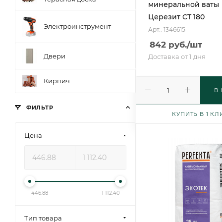
минеральной ваты
Церезит CT 180
Электроинструмент
Арт.: 1346615
842
руб.
/шт
Двери
Доставка от 1 дня
Кирпич
В
ФИЛЬТР
КУПИТЬ В 1 КЛ
Цена
446.88
1 112.40
Тип товара