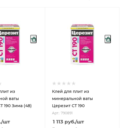
плит из
Клей для плит из
ной ваты
минеральной ваты
T 190 Зима (48)
Церезит CT 190
Арт.: 790891
.
/шт
1 113
руб.
/шт