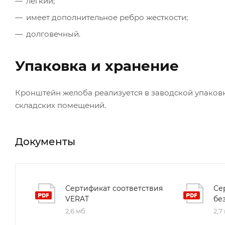
легкий;
имеет дополнительное ребро жесткости;
долговечный.
Упаковка и хранение
Кронштейн желоба реализуется в заводской упаковк
складских помещений.
Документы
Сертификат соответствия
Се
VERAT
бе
2,6 мб
2,7