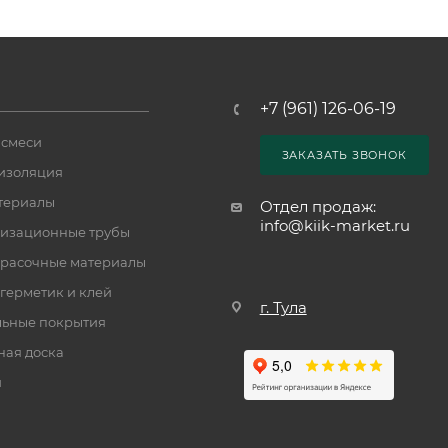
+7 (961) 126-06-19
 смеси
ЗАКАЗАТЬ ЗВОНОК
изоляция
териалы
Отдел продаж:
info@kiik-market.ru
изационные трубы
расочные материалы
 герметик и клей
г. Тула
ьные покрытия
ная доска
и