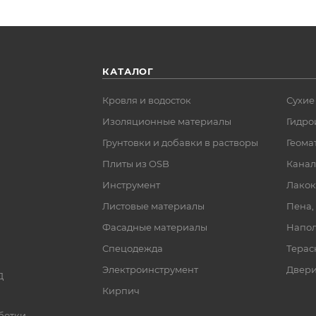
КАТАЛОГ
Кровля и водосток
Сухие
Изоляционные материалы
Гидро
Грунтовки и добавки в растворы
Геома
Плиты из OSB
Канал
Инструмент
Лакок
Листовые материалы
Пена,
Фасадные материалы
Напол
Спецодежда
Терас
Электроинструмент
Двер
Д
Кирпич
ботки